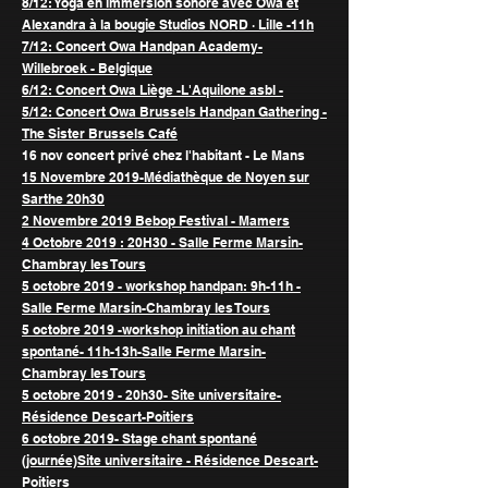
8/12: Yoga en immersion sonore avec Owa et
Alexandra à la bougie
Studios NORD
· Lille -11h
7/12: Concert Owa Handpan Academy-
Willebroek - Belgique
6/12: Concert Owa Liège -L'Aquilone asbl -
5/12: Concert Owa
Brussels Handpan Gathering -
The Sister Brussels Café
16 nov concert privé chez l'habitant - Le Mans
15 Novembre 2019-Médiathèque de Noyen sur
Sarthe 20h30
2 Novembre 2019 Bebop Festival - Mamers
4 Octobre 2019 : 20H30 - Salle Ferme Marsin-
Chambray les Tours
5 octobre 2019 - workshop handpan: 9h-11h -
Salle Ferme Marsin-Chambray les Tours
5 octobre 2019 -workshop initiation au chant
spontané- 11h-13h-Salle Ferme Marsin-
Chambray les Tours
5 octobre 2019 - 20h30- Site universitaire-
Résidence Descart-Poitiers
6 octobre 2019- Stage chant spontané
(journée)Site universitaire - Résidence Descart-
Poitiers