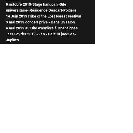
6 octobre 2019-Stage handpan -Site
universitaire- Résidence Descart-Poitiers
14 Juin 2019 Tribe of the Lost Forest Festival
3 mai 2019 concert privé - Dans un salon
4 mai 2019 au Gîte d'asnière à Chahaignes
1er Fevrier 2019 - 21h - Café St jacques-
Jupilles
31 Janvier 2019 - 19h30 Epicerie sur le Zinc-le
Mans
15 Novembre 2018-20h30 -
Maison des papillons
à Poitiers