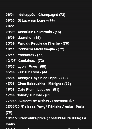
06/01 : l échappée - Champagné (72)
09/03 : St Luce sur Loire - (44)
2022
09/09 : Abbatiale Cellefrouin - (16)
16/09 : Uzerche - (19)
25/09 : Parc du Peuple de l'Herbe - (78)
18/11 : Connérré Médiathèque - (72)
25/11 : Ecommoy - (72)
12 /07 : Coulaines - (72)
13/07 : Lyon - Privé - (69)
05/08 : Vair sur Loire - (44)
06/08 : Abbaye Royale de l'Epau - (72)
15/08 : Chez Babouchka - Mérignac (33)
16/08 : Café Plùm - Lautrec - (81)
17/08: Sanary sur mer - (83
27/06/20 - Meet The Artists - Facebbok live
25/09/20 "Release Party" Péniche Anako - Paris
(75)
18/01/20 rencontre privé ( contributeurs Ulule) Le
mans